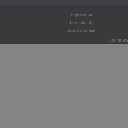
Impressum
Datenschutz
Barrierefreiheit
© 2026 W