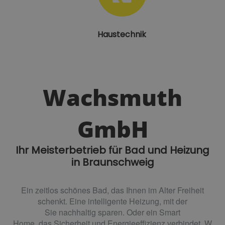
Haustechnik
Wachsmuth
GmbH
Ihr Meisterbetrieb für Bad und Heizung
in Braunschweig
Ein zeitlos schönes
Bad
, das
Ihnen im Alter Freiheit
schenkt
. Eine intelligente
Heizung
, mit der
Sie
nachhaltig
sparen
. Oder ein
Smart
Home
,
das
Sicherheit
und
Energieeffizienz
verbindet.
W